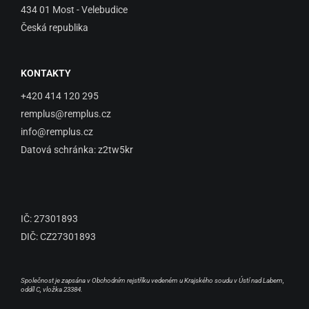
434 01 Most - Velebudice
Česká republika
KONTAKTY
+420 414 120 295
remplus@remplus.cz
info@remplus.cz
Datová schránka: z2tw5kr
IČ: 27301893
DIČ: CZ27301893
Společnost je zapsána v Obchodním rejstříku vedeném u Krajského soudu v Ústí nad Labem,
oddíl C, vložka 23384.